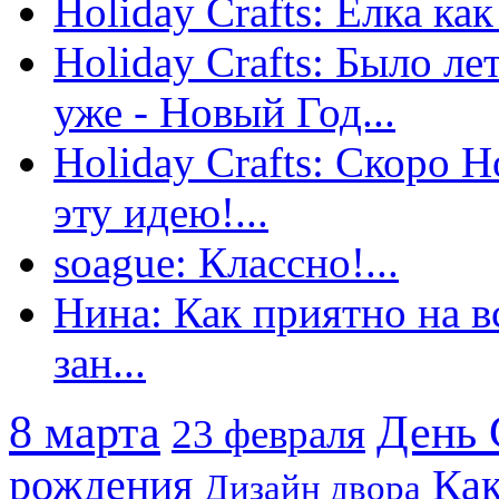
Holiday Crafts: Елка как
Holiday Crafts: Было ле
уже - Новый Год...
Holiday Crafts: Скоро 
эту идею!...
soague: Классно!...
Нина: Как приятно на вс
зан...
8 марта
День 
23 февраля
рождения
Как
Дизайн двора