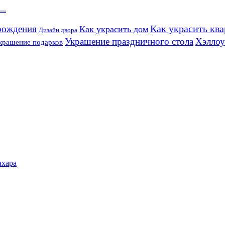
..
рождения
Как украсить кв
Как украсить дом
Дизайн двора
Украшение праздничного стола
Хэлло
крашение подарков
ахара