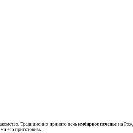
акомство. Традиционно принято печь
имбирное печенье
на Рожд
вами его приготовим.