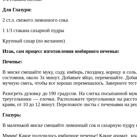
Для Глазури:
2 ст.л. свежего лимонного сока
1 1/3 стакана сахарной пудры
Крупный сахар (по желанию)
Итак, сам процесс изготовления имбирного печенья:
Печенье:
В миске смешайте муку, соду, имбирь, гвоздику, корицу и со
состояния, около 3х минут. Добавьте яйцо, перемешайте. Доба
мучную смесь, чтобы все хорошо перемешалось. Заверните тесто
Разогреть духовку до 190 градусов. На слегка посыпанной му
треугольники — елочки. Расположите треугольники на рассто
краям, от 10 до 12 минут. Переложите листы с печеньями на ре
Глазурь:
В маленькой миске смешайте лимонный сок и сахарную пудру 
Мммм! Какое получилось имбирное печенье! Какие аромат, кра