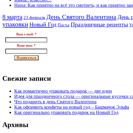
Нина: Как приятно на всё это смотреть, и как приятно зан.
8 марта
День Святого Валентина
День 
23 февраля
упаковки
Новый Год
Праздничные рецепты
Пасха
У
Ваш e-mail:
*
Ваше имя:
*
Свежие записи
Как романтично упаковать подарок — две идеи
Идея для праздничного стола — оригинальные кусочки с
Что подарить в день Святого Валентина
Как оформить конфеты на новый год – Башмачок Эльфа
Как оригинально упаковать подарок на Новый Год
Архивы