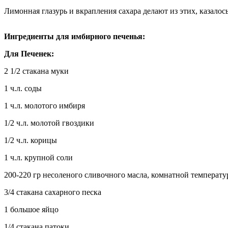
Лимонная глазурь и вкрапления сахара делают из этих, казало
Ингредиенты для имбирного печенья:
Для Печенек:
2 1/2 стакана муки
1 ч.л. соды
1 ч.л. молотого имбиря
1/2 ч.л. молотой гвоздики
1/2 ч.л. корицы
1 ч.л. крупной соли
200-220 гр несоленого сливочного масла, комнатной температ
3/4 стакана сахарного песка
1 большое яйцо
1/4 стакана патоки