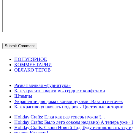
ПОПУЛЯРНОЕ
КОММЕНТАРИИ
ОБЛАКО ТЕГОВ
Разная мелкая «фурнитура»
Как украсить квартиру - сердце с конфетами
Штампы
Украшение для дома своими руками -Ваза из веточек
Как красиво упаковать подарок - Цветочные истории
Holiday Crafts: Елка как раз теперь нужна!)...
Holiday Crafts: Было лето совсем недавно) А теперь уже - 
Holiday Crafts: Скоро Новый Год, буду использовать эту ид
soague: Классно!...