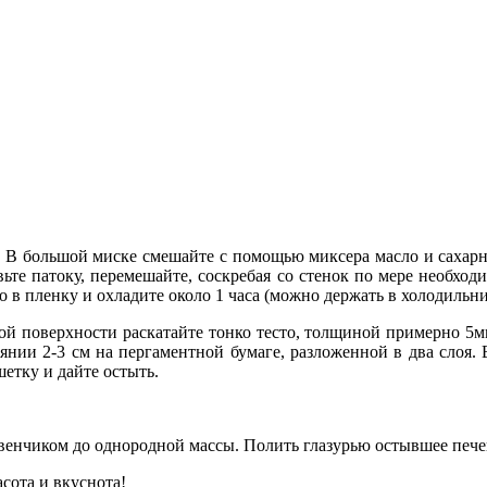
ль. В большой миске смешайте с помощью миксера масло и сахар
вьте патоку, перемешайте, соскребая со стенок по мере необхо
 в пленку и охладите около 1 часа (можно держать в холодильни
кой поверхности раскатайте тонко тесто, толщиной примерно 5мм
янии 2-3 см на пергаментной бумаге, разложенной в два слоя. 
шетку и дайте остыть.
венчиком до однородной массы. Полить глазурью остывшее печ
сота и вкуснота!