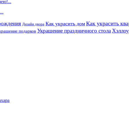
ею!...
..
рождения
Как украсить кв
Как украсить дом
Дизайн двора
Украшение праздничного стола
Хэлло
крашение подарков
ахара