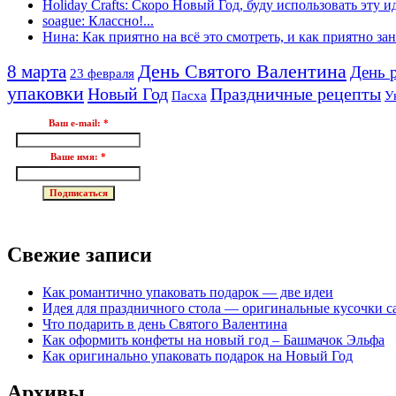
Holiday Crafts: Скоро Новый Год, буду использовать эту ид
soague: Классно!...
Нина: Как приятно на всё это смотреть, и как приятно зан.
8 марта
День Святого Валентина
День 
23 февраля
упаковки
Новый Год
Праздничные рецепты
Пасха
У
Ваш e-mail:
*
Ваше имя:
*
Свежие записи
Как романтично упаковать подарок — две идеи
Идея для праздничного стола — оригинальные кусочки с
Что подарить в день Святого Валентина
Как оформить конфеты на новый год – Башмачок Эльфа
Как оригинально упаковать подарок на Новый Год
Архивы