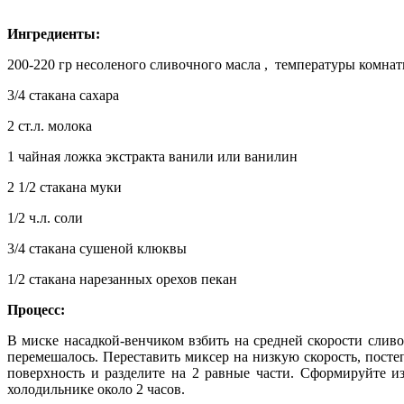
Ингредиенты:
200-220 гр несоленого сливочного масла , температуры комна
3/4 стакана сахара
2 ст.л. молока
1 чайная ложка экстракта ванили или ванилин
2 1/2 стакана муки
1/2 ч.л. соли
3/4 стакана сушеной клюквы
1/2 стакана нарезанных орехов пекан
Процесс:
В миске насадкой-венчиком взбить на средней скорости слив
перемешалось. Переставить миксер на низкую скорость, посте
поверхность и разделите на 2 равные части. Сформируйте и
холодильнике около 2 часов.