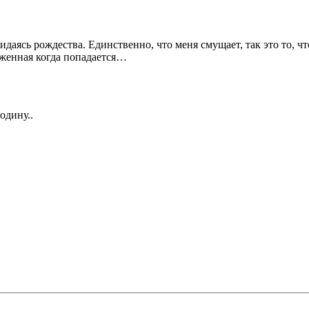
даясь рождества. Единственно, что меня смущает, так это то, чт
оженная когда попадается…
одину..