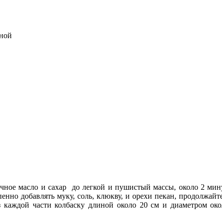
тной
очное масло и сахар до легкой и пушистый массы, около 2 мину
пенно добавлять муку, соль, клюкву, и орехи пекан, продолжай
з каждой части колбаску длиной около 20 см и диаметром ок