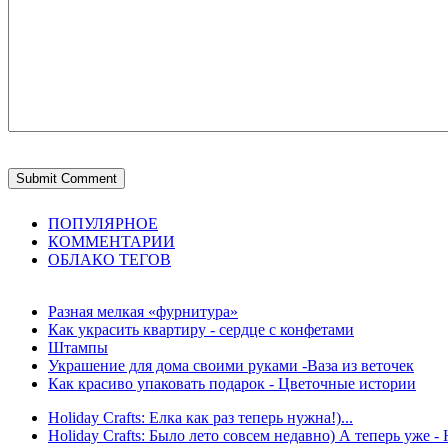
ПОПУЛЯРНОЕ
КОММЕНТАРИИ
ОБЛАКО ТЕГОВ
Разная мелкая «фурнитура»
Как украсить квартиру - сердце с конфетами
Штампы
Украшение для дома своими руками -Ваза из веточек
Как красиво упаковать подарок - Цветочные истории
Holiday Crafts: Елка как раз теперь нужна!)...
Holiday Crafts: Было лето совсем недавно) А теперь уже - 